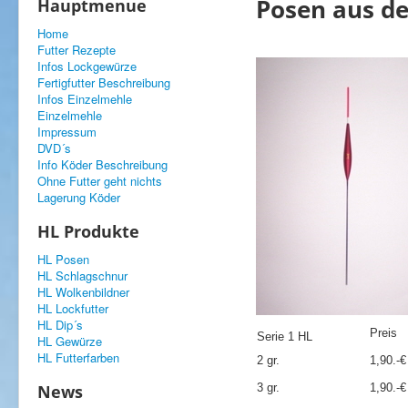
Posen aus de
Hauptmenue
Home
Futter Rezepte
Infos Lockgewürze
Fertigfutter Beschreibung
Infos Einzelmehle
Einzelmehle
Impressum
DVD´s
Info Köder Beschreibung
Ohne Futter geht nichts
Lagerung Köder
HL Produkte
HL Posen
HL Schlagschnur
HL Wolkenbildner
HL Lockfutter
HL Dip´s
Preis
Serie 1 HL
HL Gewürze
HL Futterfarben
2 gr.
1,90.-€
News
3 gr.
1,90.-€