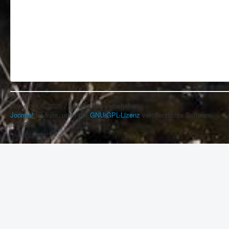
Copyright © 2026 . Alle Rechte vorbehalten.
Joomla!
ist freie, unter der
GNU/GPL-Lizenz
veröffentlichte Software.
© 2026