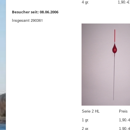
4 gr.
1,90.-€
Besucher seit: 08.06.2006
Insgesamt
290361
Serie 2 HL
Preis
1 gr.
1,90.-
2 gr.
1,90.-