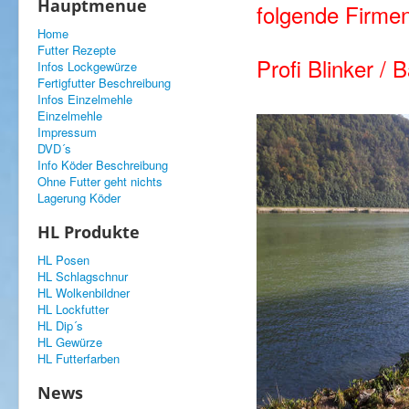
Hauptmenue
folgende Firme
Home
Futter Rezepte
Profi Blinker / B
Infos Lockgewürze
Fertigfutter Beschreibung
Infos Einzelmehle
Einzelmehle
Impressum
DVD´s
Info Köder Beschreibung
Ohne Futter geht nichts
Lagerung Köder
HL Produkte
HL Posen
HL Schlagschnur
HL Wolkenbildner
HL Lockfutter
HL Dip´s
HL Gewürze
HL Futterfarben
News