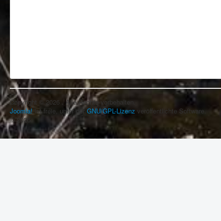
Copyright © 2026 . Alle Rechte vorbehalten.
Joomla!
ist freie, unter der
GNU/GPL-Lizenz
veröffentlichte Software.
© 2026