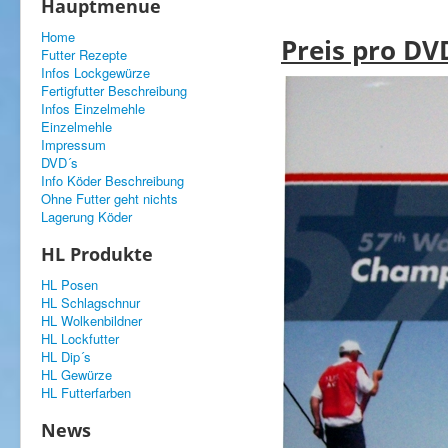
Hauptmenue
Home
Preis pro DV
Futter Rezepte
Infos Lockgewürze
Fertigfutter Beschreibung
Infos Einzelmehle
Einzelmehle
Impressum
DVD´s
Info Köder Beschreibung
Ohne Futter geht nichts
Lagerung Köder
HL Produkte
HL Posen
HL Schlagschnur
HL Wolkenbildner
HL Lockfutter
HL Dip´s
HL Gewürze
HL Futterfarben
News