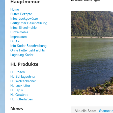
Hauptmenue
Home
Futter Rezepte
Infos Lockgewürze
Fertigfutter Beschreibung
Infos Einzelmehle
Einzelmehle
Impressum
DVD´s
Info Köder Beschreibung
Ohne Futter geht nichts
Lagerung Köder
HL Produkte
HL Posen
HL Schlagschnur
HL Wolkenbildner
HL Lockfutter
HL Dip´s
HL Gewürze
HL Futterfarben
News
Aktuelle Seite:
Startseit