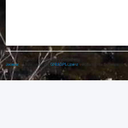
Copyright © 2026 . Alle Rechte vorbehalten.
Joomla!
ist freie, unter der
GNU/GPL-Lizenz
veröffentlichte Software.
© 2026